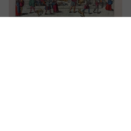
Images et conflits dans la première
modernité
21 septembre 2023
Lire l'article >>
Ailleurs sur le
web
!
Résume l'article
avec l'IA
💬 ChatGPT
🧠 Perplexity
Augustin Remond