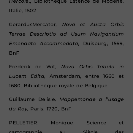
Hercol
e
., Bibliothèque Estence de Modène,
Italie, 1502
GerardusMercator
, Nova et Aucta Orbis
Terrae Descriptio ad Usum Navigantium
Emendate Accommodata,
Duisburg, 1569,
BnF
Frederik de Wit,
Nova Orbis Tabula in
Lucem
Edita
, Amsterdam, entre 1660 et
1680, Bibliothèque royale de Belgique
Guillaume Delisle
, Mappemonde a l’usage
du Roy,
Paris, 1720, BnF
PELLETIER, Monique. Science et
cartographie au Siècle des