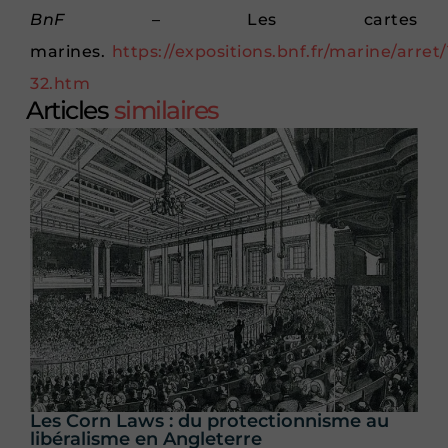
BnF
– Les cartes
marines.
https://expositions.bnf.fr/marine/arret/
32.htm
Articles
similaires
Les Corn Laws : du protectionnisme au
libéralisme en Angleterre