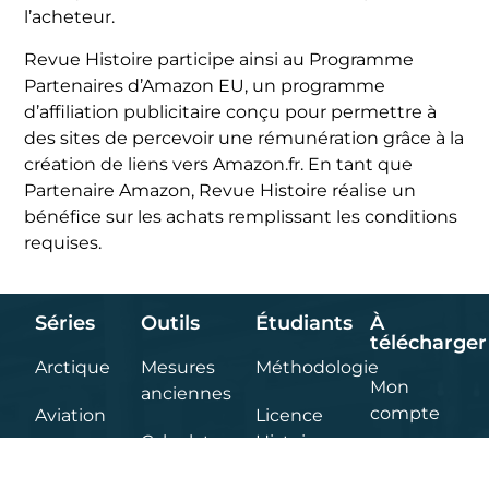
l’acheteur.
Revue Histoire participe ainsi au Programme
Partenaires d’Amazon EU, un programme
d’affiliation publicitaire conçu pour permettre à
des sites de percevoir une rémunération grâce à la
création de liens vers Amazon.fr. En tant que
Partenaire Amazon, Revue Histoire réalise un
bénéfice sur les achats remplissant les conditions
requises.
Séries
Outils
Étudiants
À
télécharger
Arctique
Mesures
Méthodologie
Mon
anciennes
compte
Aviation
Licence
Calculateur
Histoire
Ressources
Cartographie
de date