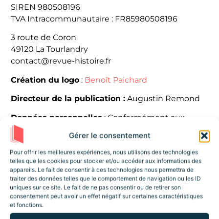
SIREN 980508196
TVA Intracommunautaire : FR85980508196
3 route de Coron
49120 La Tourlandry
contact@revue-histoire.fr
Création du logo
:
Benoît Paichard
Directeur de la publication :
Augustin Remond
Données personnelles
: Conformément aux
articles 39 et suivants de la loi n° 78-17 du 6 janvier
Gérer le consentement
1978 modifiée en 2004 relative à l’informatique,
aux fichiers et aux libertés, toute personne peut
Pour offrir les meilleures expériences, nous utilisons des technologies
telles que les cookies pour stocker et/ou accéder aux informations des
obtenir communication et, le cas échéant,
appareils. Le fait de consentir à ces technologies nous permettra de
rectification ou suppression des informations la
traiter des données telles que le comportement de navigation ou les ID
concernant, en s’adressant à
contact@revue-
uniques sur ce site. Le fait de ne pas consentir ou de retirer son
consentement peut avoir un effet négatif sur certaines caractéristiques
histoire.fr
.
et fonctions.
Hébergement