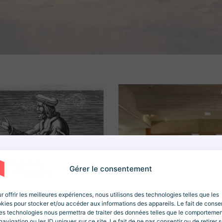
Newsletter Revue Histoir
Gérer le consentement
e
lors de votre inscription ! Des articles, des ressources et des c
r offrir les meilleures expériences, nous utilisons des technologies telles que les
kies pour stocker et/ou accéder aux informations des appareils. Le fait de consen
es technologies nous permettra de traiter des données telles que le comporteme
navigation ou les ID uniques sur ce site. Le fait de ne pas consentir ou de retirer 