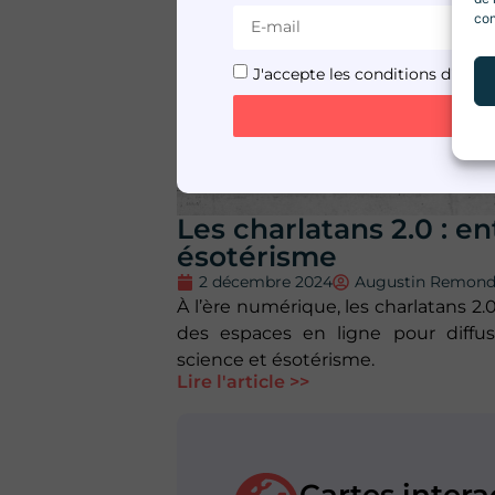
con
J'accepte les conditions d'utilis
Les charlatans 2.0 : en
ésotérisme
2 décembre 2024
Augustin Remon
À l’ère numérique, les charlatans 2
des espaces en ligne pour diffu
science et ésotérisme.
Lire l'article >>