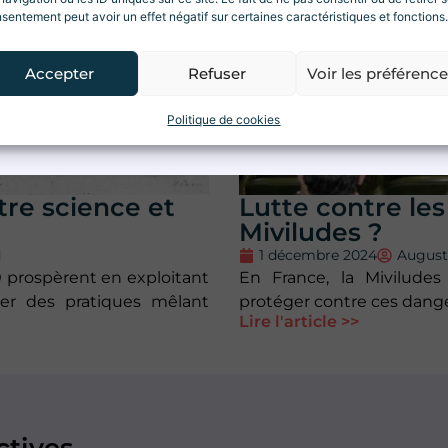
sentement peut avoir un effet négatif sur certaines caractéristiques et fonctions.
ations.
Accepter
Refuser
Voir les préférenc
Je m'inscris
Politique de cookies
tre science et
Lutte contre les 
Miviludes ?
d
1 décembre 2024
Augus
.0 prospèrent en exploitant
En France, la Mivilude
ser des pratiques mêlant
protéger contre ces dange
Lire l'article >>