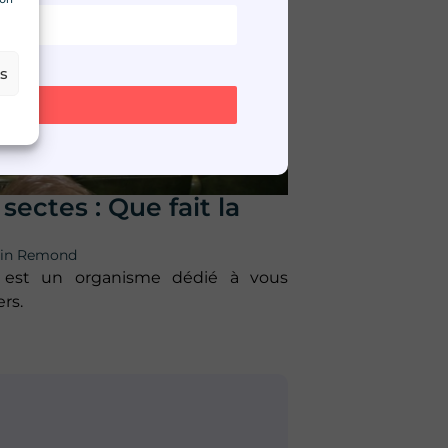
es
sectes : Que fait la
tin Remond
s est un organisme dédié à vous
rs.