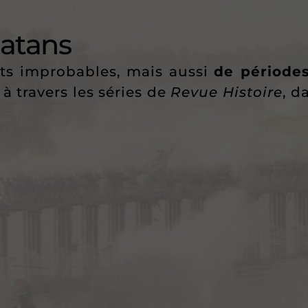
latans
cits improbables, mais aussi
de période
 à travers les séries de
Revue Histoire
, d