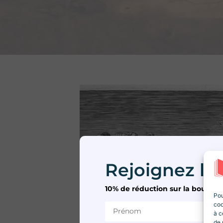
Rejoignez la 
10% de réduction sur la boutiqu
Pou
coo
à c
de 