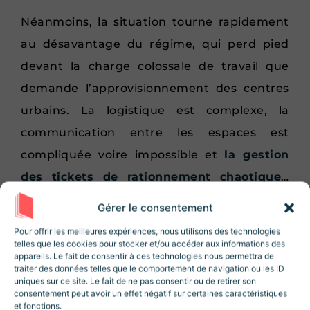
Néanmoins, la situation tourne rapidement
au désavantage du régime, qui perd pied
devant la charge colossale de travail que
demande l’approvisionnement des centres
urbains. La logistique est complexe, la
communication entre les espaces est
compliquée voire impossible et
la gestion
des tickets de rationnement chaotique
…
cette situation provoque une perte de
Gérer le consentement
Rejoignez la Newsletter
confiance de la population.
Revue Histoire !
Pour offrir les meilleures expériences, nous utilisons des technologies
telles que les cookies pour stocker et/ou accéder aux informations des
10% de réduction sur la boutique
lors de
C’est notamment le cas pour
le monde
appareils. Le fait de consentir à ces technologies nous permettra de
votre inscription ! Des articles, des
traiter des données telles que le comportement de navigation ou les ID
agricole
, qui voit l’instauration du
ressources et des contenus exclusifs 😃
uniques sur ce site. Le fait de ne pas consentir ou de retirer son
consentement peut avoir un effet négatif sur certaines caractéristiques
rationnement comme une punition
et fonctions.