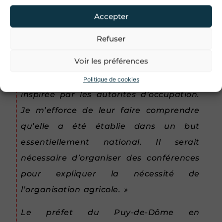
imposée par l’occupant, plus qu’un moyen
Accepter
de subvenir aux besoins de la population
Refuser
française.
J'accepte les conditions d'utilisations.
Voir les préférences
« La réglementation agricole inspire des
Je m'inscris
craintes aux agriculteurs qui la croient
Politique de cookies
inspirée par les autorités d’occupation.
Je m’efforce de leur faire comprendre
qu’elle a été établie dans un but
essentiellement national. Il serait
nécessaire d’organiser des conférences
pour expliquer la nécessité de
l’organisation agricole. »
Le préfet du Puy-de-Dôme en