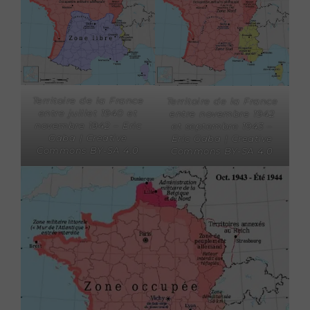
Territoire de la France
Territoire de la France
entre juillet 1940 et
entre novembre 1942
novembre 1942 – Eric
et septembre 1943 –
Gaba | Creative
Eric Gaba | Creative
Commons BY-SA 4.0
Commons BY-SA 4.0