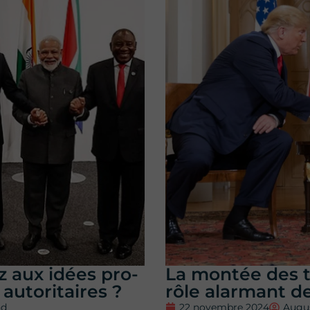
 aux idées pro-
La montée des t
 autoritaires ?
rôle alarmant d
nd
22 novembre 2024
Augu