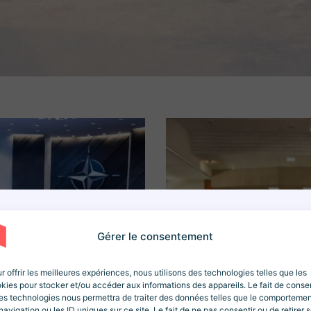
Newsletter Revue Histoir
Gérer le consentement
e
lors de votre inscription ! Des articles, des ressources et des c
r offrir les meilleures expériences, nous utilisons des technologies telles que les
kies pour stocker et/ou accéder aux informations des appareils. Le fait de consen
es technologies nous permettra de traiter des données telles que le comporteme
navigation ou les ID uniques sur ce site. Le fait de ne pas consentir ou de retirer 