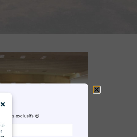
e !
ontenus exclusifs 😃
tir
nt
son