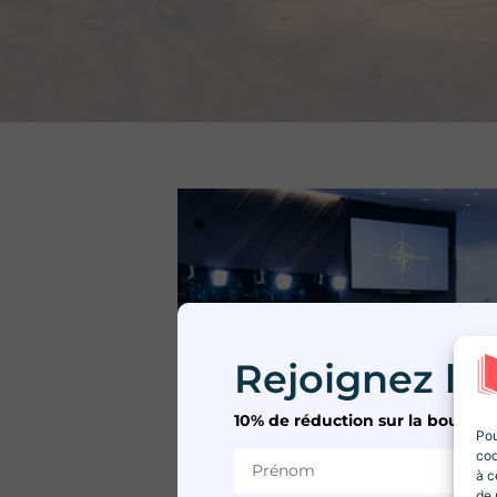
Rejoignez la 
10% de réduction sur la boutiqu
Pou
coo
à c
de 