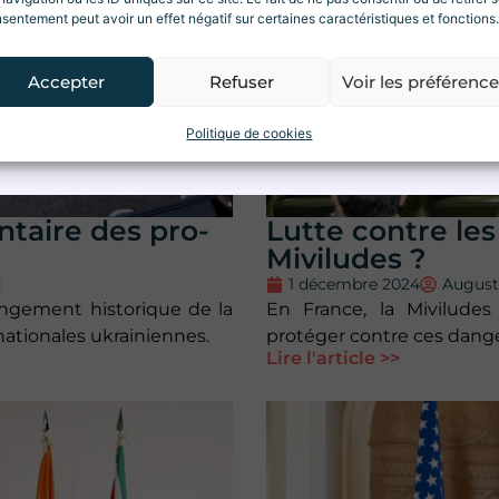
sentement peut avoir un effet négatif sur certaines caractéristiques et fonctions.
ations.
Accepter
Refuser
Voir les préférenc
Je m'inscris
Politique de cookies
taire des pro-
Lutte contre les 
Miviludes ?
d
1 décembre 2024
Augus
ongement historique de la
En France, la Mivilude
 nationales ukrainiennes.
protéger contre ces dange
Lire l'article >>