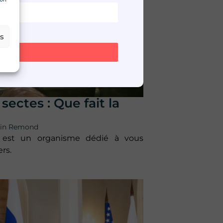
es
sectes : Que fait la
tin Remond
s est un organisme dédié à vous
rs.