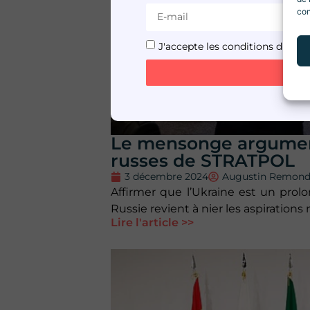
con
J'accepte les conditions d'utilis
Le mensonge argumen
russes de STRATPOL
3 décembre 2024
Augustin Remon
Affirmer que l’Ukraine est un prol
Russie revient à nier les aspirations
Lire l'article >>