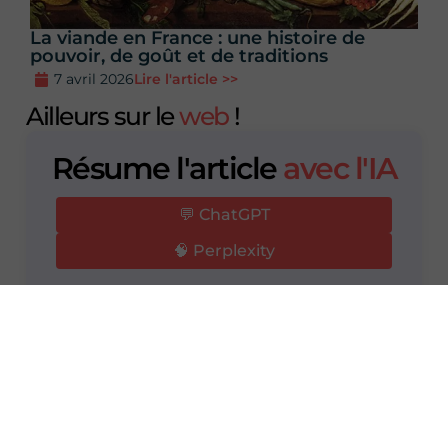
La viande en France : une histoire de
pouvoir, de goût et de traditions
7 avril 2026
Lire l'article >>
Ailleurs sur le
web
!
Résume l'article
avec l'IA
💬 ChatGPT
🧠 Perplexity
Monia Ben Hmida
Neuropsychologue de formation, je suis
également passionnée des civilisations et des
cultures aussi bien anciennes que modernes.