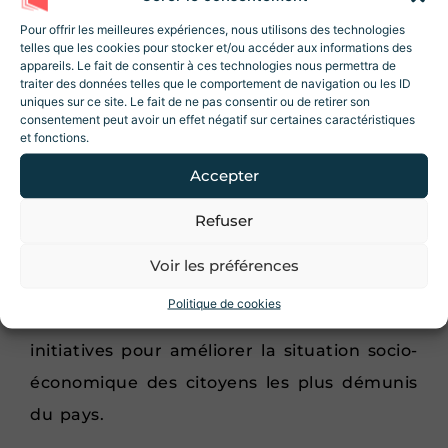
Rejoignez la Newsletter
considérant comme un
obstacle devant la
Revue Histoire !
Pour offrir les meilleures expériences, nous utilisons des technologies
lutte contre les injustices sociales
dans le
telles que les cookies pour stocker et/ou accéder aux informations des
10% de réduction sur la boutique
lors de
appareils. Le fait de consentir à ces technologies nous permettra de
votre inscription ! Des articles, des
pays, en rendant cette dernière moins
traiter des données telles que le comportement de navigation ou les ID
ressources et des contenus exclusifs 😃
uniques sur ce site. Le fait de ne pas consentir ou de retirer son
importante pour les dirigeants et les
consentement peut avoir un effet négatif sur certaines caractéristiques
et fonctions.
citoyens, bien qu’elle soit prioritaire selon
Accepter
lui. De plus, il déclare son intention de
mener
une désobéissance civile contre la
Refuser
J'accepte les conditions d'utilisations.
pauvreté
dans le pays.
Voir les préférences
Je m'inscris
Cette action ayant pour objectif de
Politique de cookies
pousser le gouvernement à prendre des
initiatives pour améliorer la situation socio-
économique des citoyens les plus démunis
du pays.