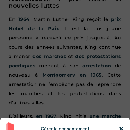
nouvelles luttes
En
1964
, Martin Luther King reçoit le
prix
Nobel de la Paix
. Il est la plus jeune
personne à recevoir ce prix jusque-là. Au
cours des années suivantes, King continue
à mener
des marches
et
des protestations
pacifiques
menant à son
arrestation
de
nouveau à
Montgomery en 1965
. Cette
arrestation ne l’empêche pas de reprendre
les marches et les protestations dans
d’autres villes.
D’ailleurs,
en 1967
, King initie
une marche
contre la
guerre au Vietnam
la
Gérer le consentement