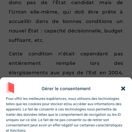
donc pas de l’État candidat mais de
l’Union elle-même, qui doit être prête à
accueillir dans de bonnes conditions un
nouvel État : capacité décisionnelle, budget
suffisant, etc.
Cette condition n’était cependant pas
entièrement remplie lors des
élargissements aux pays de l’Est en 2004,
dans la mesure où les processus de prise
Gérer le consentement
de décision prévus par le traité de Nice
Rejoignez la Newsletter
Revue Histoire !
Pour offrir les meilleures expériences, nous utilisons des technologies
étaient insatisfaisants et où les budgets
telles que les cookies pour stocker et/ou accéder aux informations des
10% de réduction sur la boutique
lors de
appareils. Le fait de consentir à ces technologies nous permettra de
2000-2006 et 2007-2013 organisaient des
votre inscription ! Des articles, des
traiter des données telles que le comportement de navigation ou les ID
ressources et des contenus exclusifs 😃
transferts moindres que ceux qui avaient
uniques sur ce site. Le fait de ne pas consentir ou de retirer son
consentement peut avoir un effet négatif sur certaines caractéristiques
été mis en place en 1986 lors de
et fonctions.