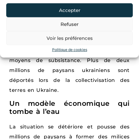
kolkhozes
.
Les paysans récalcitrants sont
Accepter
arrêtés et déportés
.
Refuser
Les zones connues pour être très fertiles
Voir les préférences
sont privées de quantités astronomiques
Politique de cookies
de céréales, privant ainsi les paysans de
moyens de subsistance. Plus de deux
millions de paysans ukrainiens sont
déportés lors de la collectivisation des
terres en Ukraine.
Un modèle économique qui
tombe à l’eau
La situation se détériore et pousse des
millions de paysans à former des milices