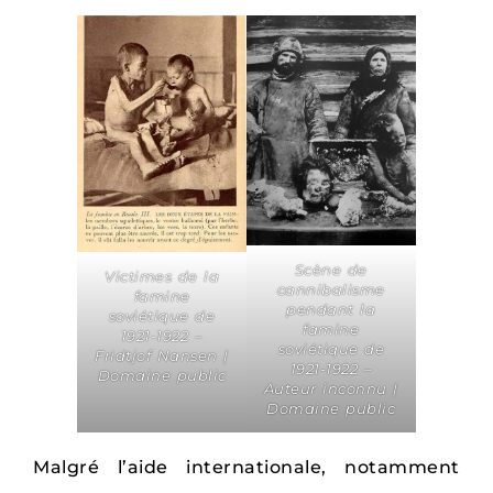
Scène de
Victimes de la
cannibalisme
famine
pendant la
soviétique de
famine
1921-1922 –
soviétique de
Fridtjof Nansen |
1921-1922 –
Domaine public
Auteur inconnu |
Domaine public
Malgré l’aide internationale, notamment