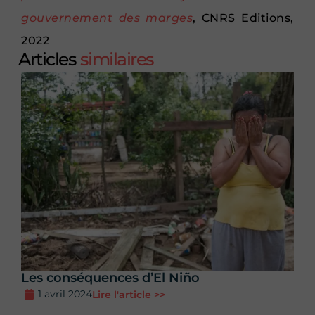
gouvernement des marges
, CNRS Editions,
2022
Articles
similaires
Les conséquences d’El Niño
1 avril 2024
Lire l'article >>