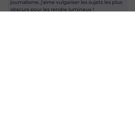
journalisme, j'aime vulgariser les sujets les plus
obscurs pour les rendre lumineux !
Page de l'auteur
Laisser un commentaire
Votre adresse e-mail ne sera pas publiée.
Les
champs obligatoires sont indiqués avec
*
Commentaire
*