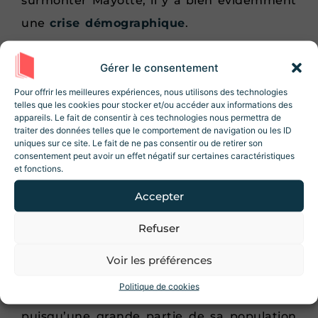
surmonter Mayotte, il y a bien évidemment
une
crise démographique
.
Avec une population dépassant les 310 000
Gérer le consentement
Rejoignez la Newsletter
habitants en 2024, l’archipel connaît en
Revue Histoire !
Pour offrir les meilleures expériences, nous utilisons des technologies
effet une densité de population très élevée
telles que les cookies pour stocker et/ou accéder aux informations des
10% de réduction sur la boutique
lors de
appareils. Le fait de consentir à ces technologies nous permettra de
par rapport à ses infrastructures
votre inscription ! Des articles, des
traiter des données telles que le comportement de navigation ou les ID
ressources et des contenus exclusifs 😃
uniques sur ce site. Le fait de ne pas consentir ou de retirer son
disponibles. Un phénomène qui s’aggrave
consentement peut avoir un effet négatif sur certaines caractéristiques
et fonctions.
jour après jour à cause de la
crise
migratoire
.
Accepter
Département français le plus jeune, avec
Refuser
J'accepte les conditions d'utilisations.
plus de la moitié des habitants ayant
Voir les préférences
Je m'inscris
moins de 17 ans
, Mayotte a aussi du mal à
Politique de cookies
entretenir sa fragile économie locale,
puisqu’une grande partie de sa population