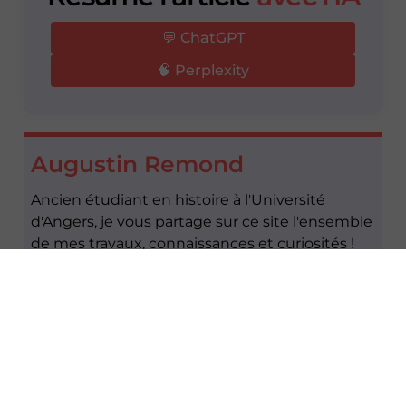
💬 ChatGPT
🧠 Perplexity
Augustin Remond
Ancien étudiant en histoire à l'Université
d'Angers, je vous partage sur ce site l'ensemble
de mes travaux, connaissances et curiosités !
Page de l'auteur
Laisser un commentaire
Votre adresse e-mail ne sera pas publiée.
Les
champs obligatoires sont indiqués avec
*