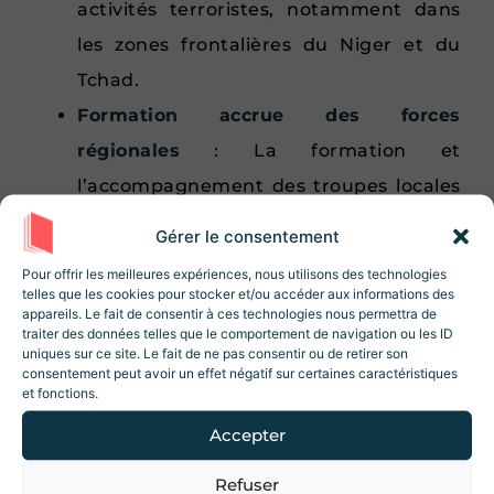
activités terroristes, notamment dans
les zones frontalières du Niger et du
Tchad.
Formation accrue des forces
régionales
: La formation et
l’accompagnement des troupes locales
contribuent à renforcer leur
Gérer le consentement
Rejoignez la Newsletter
autonomie dans la défense de leur
Revue Histoire !
Pour offrir les meilleures expériences, nous utilisons des technologies
territoire.
telles que les cookies pour stocker et/ou accéder aux informations des
10% de réduction sur la boutique
lors de
appareils. Le fait de consentir à ces technologies nous permettra de
votre inscription ! Des articles, des
Impact positif sur les communautés
traiter des données telles que le comportement de navigation ou les ID
ressources et des contenus exclusifs 😃
uniques sur ce site. Le fait de ne pas consentir ou de retirer son
locales
: Les initiatives civilo-militaires
consentement peut avoir un effet négatif sur certaines caractéristiques
et fonctions.
améliorent les conditions de vie des
populations et renforcent le lien entre
Accepter
militaires et civils.
Refuser