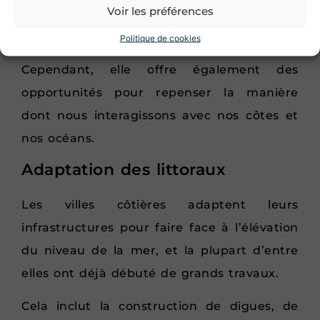
climatique
et à
la fonte des glaces polaires
,
Voir les préférences
Je m'inscris
va, selon les scientifiques, conduire à des
Politique de cookies
défis pour les habitants des littoraux.
Cependant, elle offre également des
opportunités pour repenser la manière
dont nous interagissons avec nos côtes et
nos océans.
Adaptation des littoraux
Les villes côtières adaptent leurs
infrastructures pour faire face à l’élévation
du niveau de la mer, et la plupart d’entre
elles ont déjà débuté de grands travaux.
Cela inclut la construction de digues, de