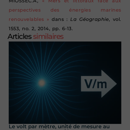
MIOSSEC.A,
« Mers et littoraux face aux
perspectives des énergies marines
renouvelables »
dans :
La Géographie
, vol.
1553, no. 2, 2014, pp. 6-13.
Articles
similaires
Le volt par mètre, unité de mesure au