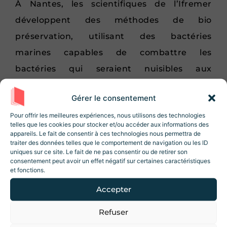
À Nantes, les scientifiques de l’Ifremer
développent des méthodes de bio
préservation, utilisant des bactéries
marines capables de combattre les
bactéries qui seraient nuisibles aux
produits.
La chitine
, contenue dans
Gérer le consentement
l’exosquelette des crustacés, est un
Rejoignez la Newsletter
Revue Histoire !
Pour offrir les meilleures expériences, nous utilisons des technologies
exemple de molécule ayant un fort
telles que les cookies pour stocker et/ou accéder aux informations des
10% de réduction sur la boutique
lors de
potentiel, puisqu’elle est non toxique et
appareils. Le fait de consentir à ces technologies nous permettra de
votre inscription ! Des articles, des
traiter des données telles que le comportement de navigation ou les ID
peut donc être utilisée dans les films
ressources et des contenus exclusifs 😃
uniques sur ce site. Le fait de ne pas consentir ou de retirer son
consentement peut avoir un effet négatif sur certaines caractéristiques
alimentaires et le traitement de l’eau.
et fonctions.
Impacts de la montée des eaux
Accepter
La montée des eaux
, due au
changement
Refuser
J'accepte les conditions d'utilisations.