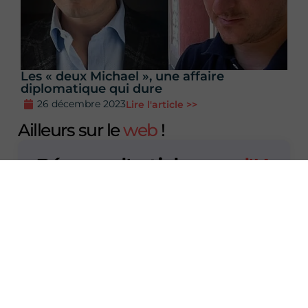
Les « deux Michael », une affaire
diplomatique qui dure
26 décembre 2023
Lire l'article >>
Ailleurs sur le
web
!
Résume l'article
avec l'IA
💬 ChatGPT
🧠 Perplexity
Frank Ferdin