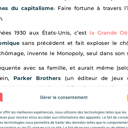
es du capitalisme
. Faire fortune à travers l
n.
nées 1930 aux États-Unis, c’est
la Grande Dé
nomique
sans précédent et fait exploser le c
 chômage, invente le Monopoly, seul dans son s
 fréquente avec sa famille, et aurait même (s
lein,
Parker Brothers
(un éditeur de jeux 
arles Darrow devient millionaire
. L’histoire 
Gérer le consentement
les boîtes du jeu. Mais…. Darrow est-il vraime
venteur ou usurpateur ?
r offrir les meilleures expériences, nous utilisons des technologies telles que les
kies pour stocker et/ou accéder aux informations des appareils. Le fait de consen
es technologies nous permettra de traiter des données telles que le comporteme
 pas été inventé ni dans les années 1930, ni 
navigation ou les ID uniques sur ce site. Le fait de ne pas consentir ou de retirer 