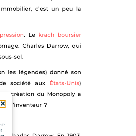
’immobilier, c’est un peu la
pression
. Le
krach boursier
hômage. Charles Darrow, qui
ous-sol.
elon les légendes) donné son
de société aux
États-Unis
)
de la création du Monopoly a
nt l’inventeur ?
tir
nt
par Charles Darrow. En 1903,
son