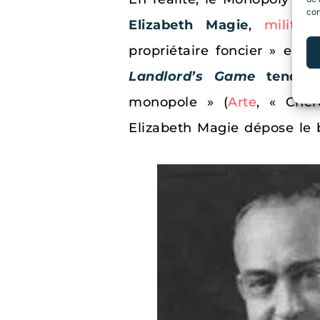
con
Elizabeth Magie
,
militan
propriétaire foncier » en
Landlord’s Game
tend à 
monopole » (
Arte
, « Cher
Elizabeth Magie dépose le b