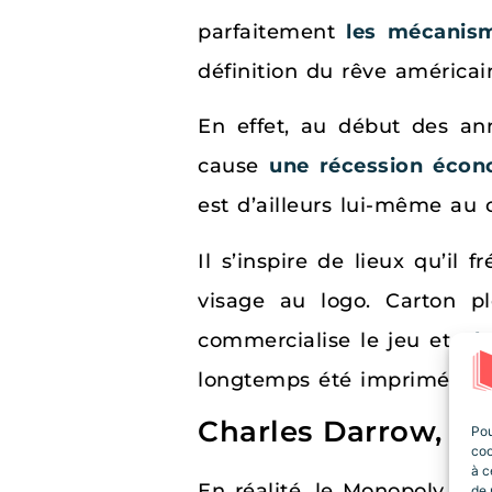
parfaitement
les mécanism
définition du rêve américai
En effet, au début des an
cause
une récession éco
est d’ailleurs lui-même au
Il s’inspire de lieux qu’il
visage au logo. Carton p
commercialise le jeu et
Ch
longtemps été imprimée sur 
Charles Darrow, in
Pou
coo
à c
En réalité, le Monopoly n’a
de 