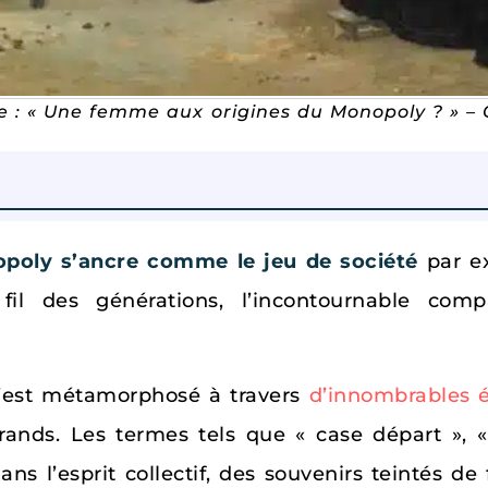
icle : « Une femme aux origines du Monopoly ? » 
poly s’ancre comme le jeu de société
par e
u fil des générations, l’incontournable co
 s’est métamorphosé à travers
d’innombrables é
 grands. Les termes tels que « case départ », 
l’esprit collectif, des souvenirs teintés de fr