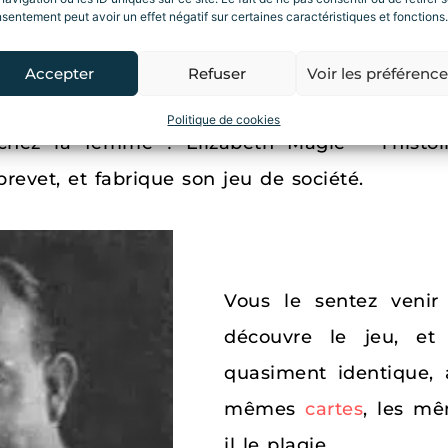
sentement peut avoir un effet négatif sur certaines caractéristiques et fonctions.
te féministe
engagée, invente
The Landlo
 français). Contrairement au message que peu
Accepter
Refuser
Voir les préférenc
dénoncer ces stratagèmes capitalistes
et
Politique de cookies
chez la femme ! Elizabeth Magie – l’histoi
revet, et fabrique son jeu de société.
Vous le sentez venir
découvre le jeu, et
quasiment identique,
mêmes
cartes
, les mê
il le plagie.