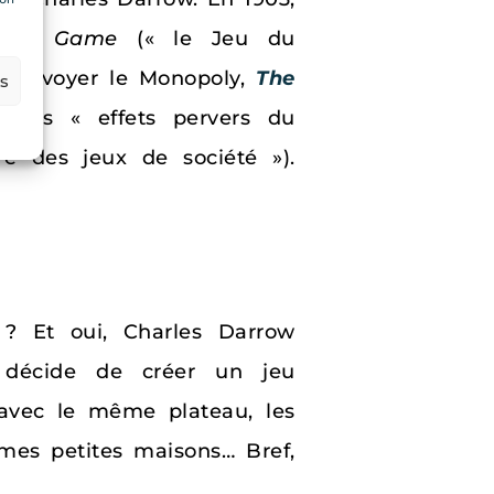
rd’s Game
(« le Jeu du
t renvoyer le Monopoly,
The
es
 les « effets pervers du
re des jeux de société »).
 ? Et oui, Charles Darrow
 décide de créer un jeu
 avec le même plateau, les
mes petites maisons… Bref,