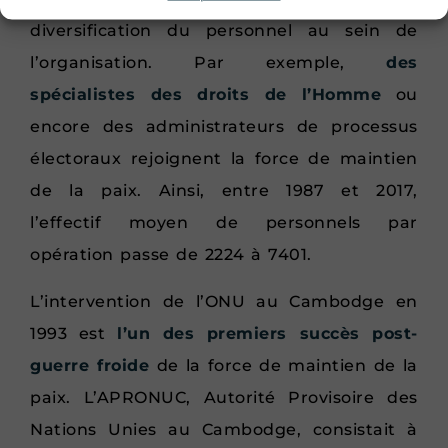
diversification du personnel au sein de
l’organisation. Par exemple,
des
spécialistes des droits de l’Homme
ou
encore des administrateurs de processus
électoraux rejoignent la force de maintien
de la paix. Ainsi, entre 1987 et 2017,
l’effectif moyen de personnels par
opération passe de 2224 à 7401.
L’intervention de l’ONU au Cambodge en
1993 est
l’un des premiers succès post-
guerre froide
de la force de maintien de la
paix. L’APRONUC, Autorité Provisoire des
Nations Unies au Cambodge, consistait à