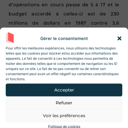
d’opérations en cours passe de 5 à 17 et le
budget accordé à celles-ci est de 230
millions de dollars en 1987 contre 3,6
milliards en 1994.
Gérer le consentement
Rejoignez la Newsletter
En cette fin du XXe siècle, les nouveaux
Revue Histoire !
Pour offrir les meilleures expériences, nous utilisons des technologies
telles que les cookies pour stocker et/ou accéder aux informations des
conflits sont majoritairement intra-
10% de réduction sur la boutique
lors de
appareils. Le fait de consentir à ces technologies nous permettra de
votre inscription ! Des articles, des
étatiques. Il s’agit alors pour la force de
traiter des données telles que le comportement de navigation ou les ID
ressources et des contenus exclusifs 😃
uniques sur ce site. Le fait de ne pas consentir ou de retirer son
maintien de la paix d’intervenir dans
consentement peut avoir un effet négatif sur certaines caractéristiques
et fonctions.
plusieurs domaines : cela peut aller
Accepter
d’opérations de déminage jusqu’à
la prise
en charge temporaire de l’administration
Refuser
J'accepte les conditions d'utilisations.
d’un pays tout entier
. Cet élargissement
Voir les préférences
Je m'inscris
des missions de l’ONU conduit
Politique de cookies
inévitablement à une hausse et une