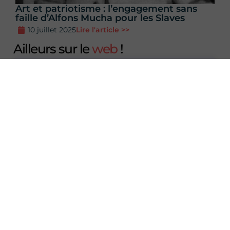
Art et patriotisme : l’engagement sans
faille d’Alfons Mucha pour les Slaves
10 juillet 2025
Lire l'article >>
Ailleurs sur le
web
!
Résume l'article
avec l'IA
💬 ChatGPT
🧠 Perplexity
Maughan L.
Etudiant en géographie et … un peu en
manque d'histoire! Je fais de mon mieux pour
vous fournir du contenu intéressant avec des
informations vérifiées. Bonne lecture sur