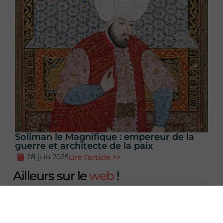
Soliman le Magnifique : empereur de la
guerre et architecte de la paix
28 juin 2025
Lire l'article >>
Ailleurs sur le
web
!
Résume l'article
avec l'IA