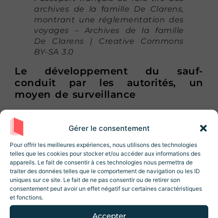
archives de la famille De Clarens,
montrant une réglementation des
voyages – Archives de la famille
De Clarens | Creative Commons
BY-SA 3.0
Le développement du sauf-
conduit par les autorités, un
moyen de surveillance
Au Moyen Âge, le sauf-conduit était utilisé
Gérer le consentement
de manière
à garantir la sécurité des
Rejoignez la Newsletter
Revue Histoire !
Pour offrir les meilleures expériences, nous utilisons des technologies
personnes
en contrôlant les biens entrant
telles que les cookies pour stocker et/ou accéder aux informations des
10% de réduction sur la boutique
lors de
appareils. Le fait de consentir à ces technologies nous permettra de
sur le territoire. Rapidement, les autorités
votre inscription ! Des articles, des
traiter des données telles que le comportement de navigation ou les ID
ressources et des contenus exclusifs 😃
lui trouvent une nouvelle utilité : le
uniques sur ce site. Le fait de ne pas consentir ou de retirer son
consentement peut avoir un effet négatif sur certaines caractéristiques
contrôle de la population.
Une méfiance
et fonctions.
envers la mobilité se développe au XVIIIe
Accepter