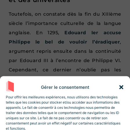
Toutefois, on constate dès la fin du XIIIème
siècle l’importance culturelle de la langue
anglaise. En 1295,
Edouard Ier accuse
Philippe le bel de vouloir l’éradiquer
,
argument repris ensuite dans la continuité
par Edouard III à l’encontre de Philippe VI.
Cependant, ce dernier n’oublie pas les
origines françaises de sa mère et, en vertu
Gérer le consentement
de ses prétentions au trône de France,
Rejoignez la Newsletter
Revue Histoire !
Pour offrir les meilleures expériences, nous utilisons des technologies
souhaite que les chevaliers et seigneurs du
telles que les cookies pour stocker et/ou accéder aux informations des
10% de réduction sur la boutique
lors de
pays parlent comme lui.
appareils. Le fait de consentir à ces technologies nous permettra de
votre inscription ! Des articles, des
traiter des données telles que le comportement de navigation ou les ID
ressources et des contenus exclusifs 😃
uniques sur ce site. Le fait de ne pas consentir ou de retirer son
La langue française étant utilisée en
consentement peut avoir un effet négatif sur certaines caractéristiques
et fonctions.
Angleterre dans le cadre d’
une culture