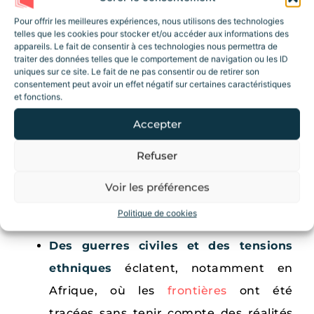
qu’en
1975
, après des
conflits
prolongés
Pour offrir les meilleures expériences, nous utilisons des technologies
telles que les cookies pour stocker et/ou accéder aux informations des
contre le Portugal.
appareils. Le fait de consentir à ces technologies nous permettra de
traiter des données telles que le comportement de navigation ou les ID
Les conséquences de la
uniques sur ce site. Le fait de ne pas consentir ou de retirer son
consentement peut avoir un effet négatif sur certaines caractéristiques
décolonisation
et fonctions.
La fin des empires coloniaux transforme
Accepter
profondément le monde :
Refuser
De nouveaux États naissent
, mais ils
Voir les préférences
doivent faire face à des défis
Politique de cookies
économiques et politiques.
Des guerres civiles et des tensions
ethniques
éclatent, notamment en
Afrique, où les
frontières
ont été
tracées sans tenir compte des réalités