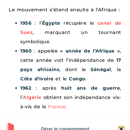
Le mouvement s’étend ensuite à l’Afrique :
1956
: l’
Égypte
récupère le
canal de
Suez
, marquant un tournant
symbolique.
1960
: appelée
« année de l’Afrique »
,
cette année voit l’indépendance de
17
pays africains
, dont le
Sénégal
, la
Côte d’Ivoire
et le
Congo
.
1962
: après
huit ans de guerre
,
l’
Algérie
obtient son indépendance vis-
à-vis de la
France
.
Les dernières colonies africaines, comme
Gérer le consentement
l’
Angola
et le
Mozambique
, ne se libèrent