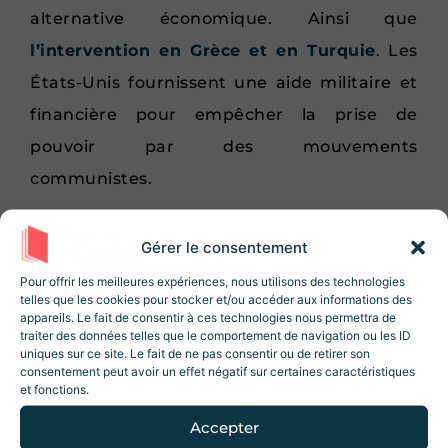
alternative économique. Ainsi que
l’intervention en Grèce et en Turquie
. Les
États-Unis fournissent une aide militaire et
financière pour empêcher la prise de
pouvoir par des mouvements
communistes.
Ces initiatives aggravent les tensions avec
Gérer le consentement
l’URSS, qui perçoit le plan Marshall comme
Rejoignez la Newsletter
Revue Histoire !
Pour offrir les meilleures expériences, nous utilisons des technologies
une tentative d’hégémonie économique
telles que les cookies pour stocker et/ou accéder aux informations des
10% de réduction sur la boutique
lors de
appareils. Le fait de consentir à ces technologies nous permettra de
américaine.
votre inscription ! Des articles, des
traiter des données telles que le comportement de navigation ou les ID
ressources et des contenus exclusifs 😃
uniques sur ce site. Le fait de ne pas consentir ou de retirer son
Le coup de Prague et le blocus de
consentement peut avoir un effet négatif sur certaines caractéristiques
Berlin
et fonctions.
Accepter
En 1948, deux événements majeurs