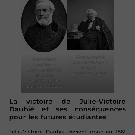
Photographie
Francisque
d’Arlès-Dufour –
Bouillier –
NADAR |
Léonard BOITEL
Domaine public
et Aimé
VINGTRINIER |
Domaine public
La victoire de Julie-Victoire
Daubié et ses conséquences
pour les futures étudiantes
Julie-Victoire Daubié devient donc en 1861