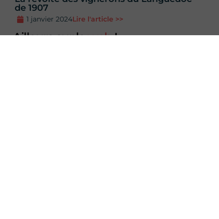
de 1907
1 janvier 2024
Lire l'article >>
Ailleurs sur le
web
!
Résume l'article
avec l'IA
💬 ChatGPT
🧠 Perplexity
Ludivine R.
Etudiante en troisième année de double
licence Lettres Histoire, je souhaite vous faire
découvrir des évènements peu connus mais
qui ont marqué l'Histoire.