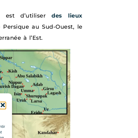
l est d’utiliser
des lieux
e Persique au Sud-Ouest, le
ranée à l’Est.
tir
nt
son