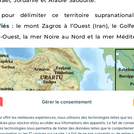
sraël, Jordanie et Arabie Saoudite.
our délimiter ce territoire supranationa
fiés
: le mont Zagros à l’Ouest (Iran), le Golf
Ouest, la mer Noire au Nord et la mer Méditer
Gérer le consentement
r offrir les meilleures expériences, nous utilisons des technologies telles que les
kies pour stocker et/ou accéder aux informations des appareils. Le fait de consen
es technologies nous permettra de traiter des données telles que le comporteme
navigation ou les ID uniques sur ce site. Le fait de ne pas consentir ou de retirer 