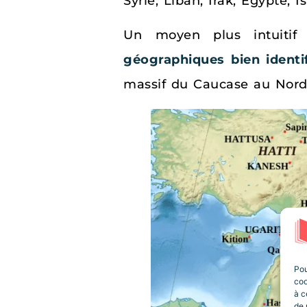
Syrie, Liban, Irak, Égypte, I
Un moyen plus intuitif p
géographiques bien identi
massif du Caucase au Nord-
Pou
coo
à c
de 