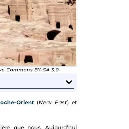
tive Commons BY-SA 3.0
roche-Orient
(
Near East
) et
ière que nous. Aujourd’hui