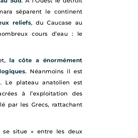
 au Sud
. À l’Ouest le détroit
mara séparent le continent
x reliefs
, du Caucase au
 nombreux cours d’eau : le
et,
la côte a énormément
logiques
. Néanmoins il est
s. Le plateau anatolien est
crées à l’exploitation des
é par les Grecs, rattachant
 se situe « entre les deux