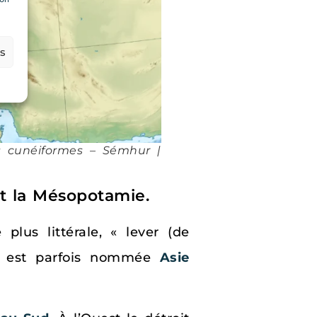
es
es cunéiformes – Sémhur |
et la Mésopotamie.
plus littérale, « lever (de
ie, est parfois nommée
Asie