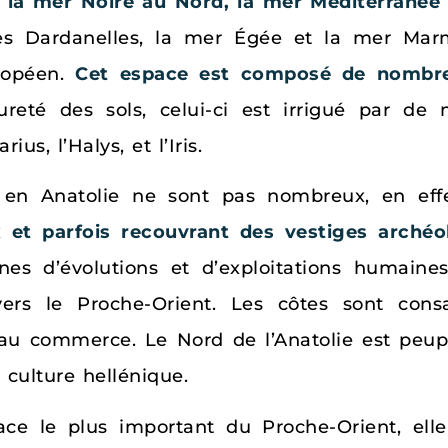
r
la mer Noire au Nord, la mer Méditerranée
es Dardanelles, la mer Égée et la mer Mar
uropéen.
Cet espace est composé de nombreu
reté des sols, celui-ci est irrigué par de
us, l’Halys, et l’Iris.
s en Anatolie ne sont pas nombreux, en eff
 et parfois recouvrant des vestiges archéo
zones d’évolutions et d’exploitations humaine
 vers le Proche-Orient. Les côtes sont consa
 au commerce. Le Nord de l’Anatolie est peupl
 culture hellénique.
ace le plus important du Proche-Orient, elle