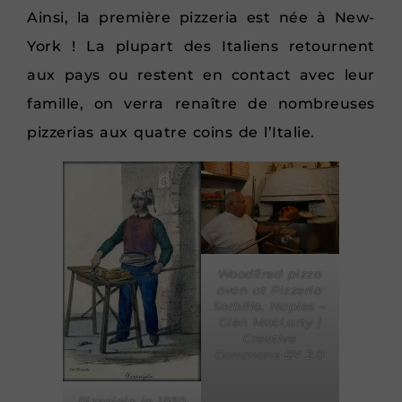
Ainsi, la première pizzeria est née à New-
York ! La plupart des Italiens retournent
aux pays ou restent en contact avec leur
famille, on verra renaître de nombreuses
pizzerias aux quatre coins de l’Italie.
Woodfired pizza
oven at Pizzeria
Sorbillo, Naples –
Glen MacLarty |
Creative
Commons BY 2.0
Pizzajolo in 1830