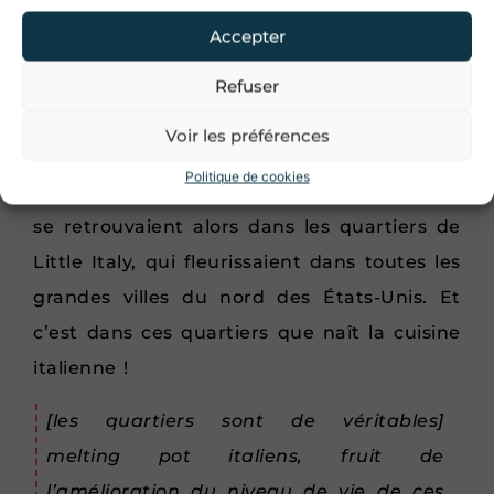
Accepter
Le manuel de Lartusi devient
le porte-
étendard des Italo-Américains
qui
Refuser
J'accepte les conditions d'utilisations.
découvrent le livre de Lartusi dans les
Voir les préférences
Je m'inscris
instituts Dante chargés d’enseigner la
Politique de cookies
langue italienne aux enfants d’immigrés. Ils
se retrouvaient alors dans les quartiers de
Little Italy, qui fleurissaient dans toutes les
grandes villes du nord des États-Unis. Et
c’est dans ces quartiers que naît la cuisine
italienne !
[les quartiers sont de véritables]
melting pot italiens, fruit de
l’amélioration du niveau de vie de ces