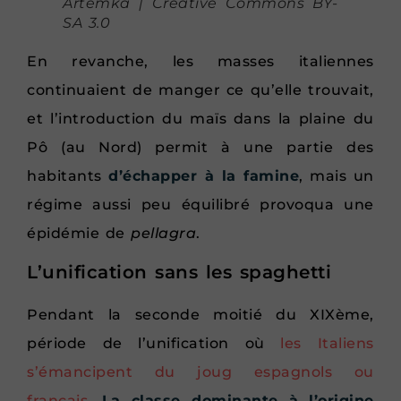
Artemka | Creative Commons BY-
SA 3.0
En revanche, les masses italiennes
continuaient de manger ce qu’elle trouvait,
et l’introduction du maïs dans la plaine du
Pô (au Nord) permit à une partie des
habitants
d’échapper à la famine
, mais un
régime aussi peu équilibré provoqua une
épidémie de
pellagra
.
L’unification sans les spaghetti
Pendant la seconde moitié du XIXème,
période de l’unification où
les Italiens
s’émancipent du joug espagnols ou
français
.
La classe dominante à l’origine