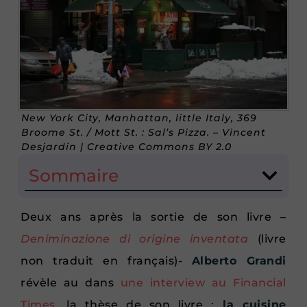
New York City, Manhattan, little Italy, 369
Broome St. / Mott St. : Sal’s Pizza. – Vincent
Desjardin | Creative Commons BY 2.0
Sommaire
Deux ans après la sortie de son livre –
Deniminazione di origine inventata
(livre
non traduit en français)-
Alberto Grandi
révèle au dans
une interview au Financial
Times
, la thèse de son livre :
la cuisine