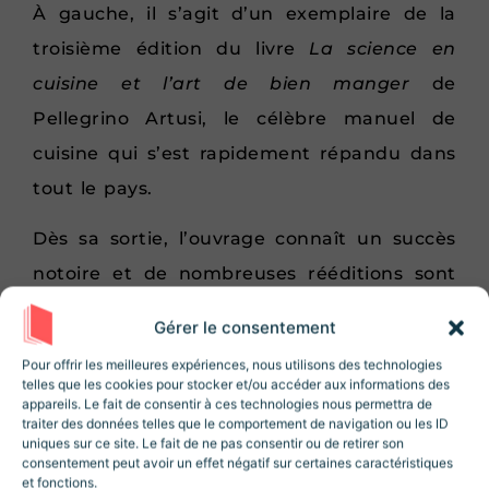
À gauche, il s’agit d’un exemplaire de la
troisième édition du livre
La science en
cuisine et l’art de bien manger
de
Pellegrino Artusi, le célèbre manuel de
cuisine qui s’est rapidement répandu dans
tout le pays.
Dès sa sortie, l’ouvrage connaît un succès
notoire et de nombreuses rééditions sont
publiés jusqu’en 1911, et ensuite sera oublié
Gérer le consentement
Rejoignez la Newsletter
pendant plusieurs décennies pour renaître
Revue Histoire !
Pour offrir les meilleures expériences, nous utilisons des technologies
dans les années 70 où il devient
le mythe
telles que les cookies pour stocker et/ou accéder aux informations des
10% de réduction sur la boutique
lors de
appareils. Le fait de consentir à ces technologies nous permettra de
fondateur de la cuisine italienne
.
votre inscription ! Des articles, des
traiter des données telles que le comportement de navigation ou les ID
ressources et des contenus exclusifs 😃
uniques sur ce site. Le fait de ne pas consentir ou de retirer son
Le livre saint de la cuisine
consentement peut avoir un effet négatif sur certaines caractéristiques
italienne
et fonctions.