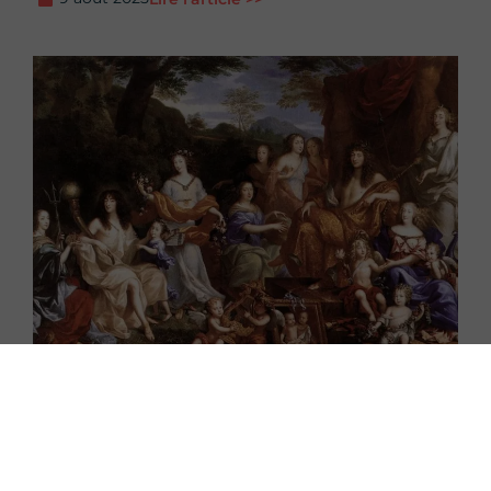
Les Femmes de Louis XIV : Épouses,
Maîtresses et Influence à la Cour
6 septembre 2023
Lire l'article >>
Ailleurs sur le
web
!