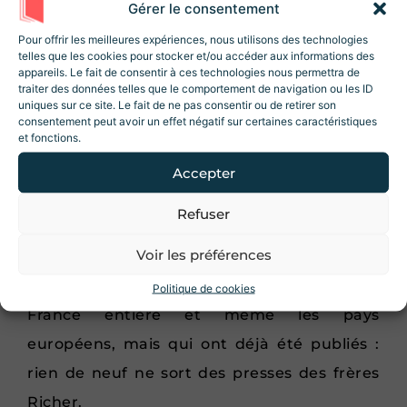
Gérer le consentement
Rejoignez la Newsletter
Mercure
n’est pas
un outil de propagande
Revue Histoire !
Pour offrir les meilleures expériences, nous utilisons des technologies
telles que les cookies pour stocker et/ou accéder aux informations des
important
, c’est une publication qui veut
10% de réduction sur la boutique
lors de
appareils. Le fait de consentir à ces technologies nous permettra de
votre inscription ! Des articles, des
perdurer et qui a des relations cordiales
traiter des données telles que le comportement de navigation ou les ID
ressources et des contenus exclusifs 😃
uniques sur ce site. Le fait de ne pas consentir ou de retirer son
avec le pouvoir royal, sans aller plus loin.
consentement peut avoir un effet négatif sur certaines caractéristiques
et fonctions.
La spécificité du
Mercure François
Accepter
Qu’est-ce qui peut faire la spécificité du
Refuser
J'accepte les conditions d'utilisations.
Mercure François
? Ce n’est pas forcément
Voir les préférences
dans ses publications qu’on les trouve. Ce
Je m'inscris
sont des textes qui, certes, couvrent la
Politique de cookies
France entière et même les pays
européens, mais qui ont déjà été publiés :
rien de neuf ne sort des presses des frères
Richer.