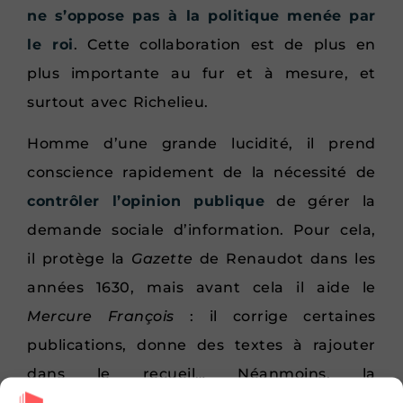
ne s’oppose pas à la politique menée par
le roi
. Cette collaboration est de plus en
plus importante au fur et à mesure, et
surtout avec Richelieu.
Homme d’une grande lucidité, il prend
conscience rapidement de la nécessité de
contrôler l’opinion publique
de gérer la
demande sociale d’information. Pour cela,
il protège la
Gazette
de Renaudot dans les
années 1630, mais avant cela il aide le
Mercure François
: il corrige certaines
publications, donne des textes à rajouter
dans le recueil… Néanmoins, la
collaboration n’est pas plus intense. Le