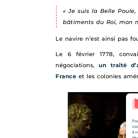
« Je suis la Belle Poule
bâtiments du Roi, mon ma
Le navire n’est ainsi pas f
Le 6 février 1778, conva
négociations,
un traité d’
France
et les colonies amér
Pou
coo
à c
de 