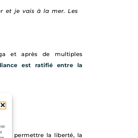
r et je vais à la mer. Les
oga et après de multiples
ance est ratifié entre la
tir
nt
i à permettre la liberté, la
son