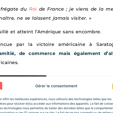
, frégate du
Roi
de France ; je viens de la me
ître, ne se laissent jamais visiter. »
ouillé et atteint l’Amérique sans encombre.
incue par la victoire américaine à Sarat
amitié, de commerce mais également d’alli
icaines.
Gérer le consentement
r offrir les meilleures expériences, nous utilisons des technologies telles que les
kies pour stocker et/ou accéder aux informations des appareils. Le fait de consen
es technologies nous permettra de traiter des données telles que le comporteme
Louis XVI
s’engage ains
navigation ou les ID uniques sur ce site. Le fait de ne pas consentir ou de retirer 