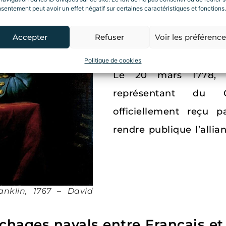
sentement peut avoir un effet négatif sur certaines caractéristiques et fonctions.
souveraineté et l’
Colonies. Cette décla
Accepter
Refuser
Voir les préférenc
de Londres le 13 mars.
Politique de cookies
Le 20 mars 1778,
B
représentant du 
officiellement reçu 
rendre publique l’allia
anklin, 1767 – David
chages navals entre Français et