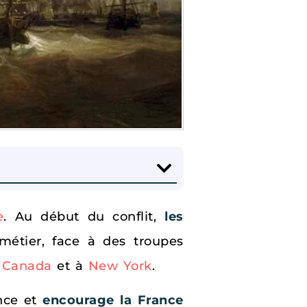
e
. Au début du conflit,
les
étier, face à des troupes
u
Canada
et à
New York
.
nce et
encourage la France