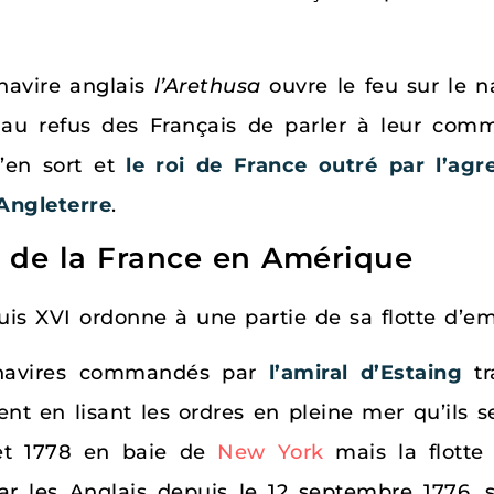
 navire anglais
l’Arethusa
ouvre le feu sur le n
au refus des Français de parler à leur comm
’en sort et
le roi de France outré par l’agr
Angleterre
.
e de la France en Amérique
ouis XVI ordonne à une partie de sa flotte d’
16 navires commandés par
l’amiral d’Estaing
tr
ent en lisant les ordres en pleine mer qu’ils 
llet 1778 en baie de
New York
mais la flott
ar les Anglais depuis le 12 septembre 1776, s