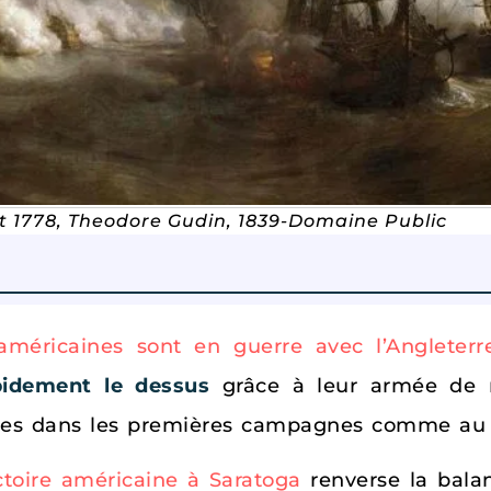
et 1778, Theodore Gudin, 1839-Domaine Public
 américaines sont en guerre avec l’Angleterr
pidement le dessus
grâce à leur armée de m
mées dans les premières campagnes comme a
ictoire américaine à Saratoga
renverse la bala