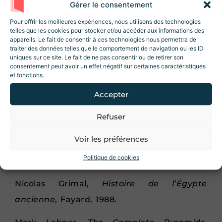
Gérer le consentement
prêtres rendaient hommage au pharaon
Rejoignez la Newsletter
Revue Histoire !
décédé et aux dieux. .
Pour offrir les meilleures expériences, nous utilisons des technologies
telles que les cookies pour stocker et/ou accéder aux informations des
10% de réduction sur la boutique
lors de
appareils. Le fait de consentir à ces technologies nous permettra de
En outre, ces monuments étaient un
votre inscription ! Des articles, des
traiter des données telles que le comportement de navigation ou les ID
ressources et des contenus exclusifs 😃
uniques sur ce site. Le fait de ne pas consentir ou de retirer son
moyen pour le pharaon
d’affirmer son
consentement peut avoir un effet négatif sur certaines caractéristiques
autorité et de laisser une trace durable
et fonctions.
de son règne
. Leur taille et leur splendeur
Accepter
étaient une démonstration éclatante de la
Refuser
J'accepte les conditions d'utilisations.
puissance à la fois spirituelle et terrestre
Voir les préférences
du souverain.
Je m'inscris
Politique de cookies
Quelques liens et sources utiles
Nicolas Grimal,
Histoire de l’Égypte
ancienne
, Fayard, 1988.