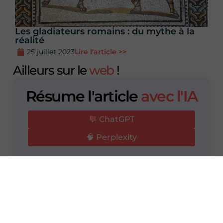
Les gladiateurs romains : du mythe à la
réalité
25 juillet 2023
Lire l'article >>
Ailleurs sur le
web
!
Résume l'article
avec l'IA
💬 ChatGPT
🧠 Perplexity
Augustin Remond
Ancien étudiant en histoire à l'Université
d'Angers, je vous partage sur ce site l'ensemble