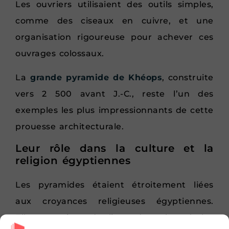
Les ouvriers utilisaient des outils simples,
comme des ciseaux en cuivre, et une
organisation rigoureuse pour achever ces
ouvrages colossaux.
La
grande pyramide de Khéops
, construite
vers 2 500 avant J.-C., reste l’un des
exemples les plus impressionnants de cette
prouesse architecturale.
Leur rôle dans la culture et la
religion égyptiennes
Les pyramides étaient étroitement liées
aux croyances religieuses égyptiennes.
Elles servaient de lieux de culte où les