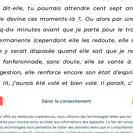
 dit-elle, tu pourrais attendre cent sept 
 je devine ces moments-là ?.. Ou alors par un
nq-dix minutes avant que je parte pour le tra
rmanente (cependant elle les redoute, elle se
e y serait disposée quand elle sait que je n
fanfaronnade, sans doute, elle se vante à
estion, elle renforce encore son état d’esprit
lit, j’aurais été volé et bien volé. Il paraît, c
ngrédients dans la nourriture au couvent et
Gérer le consentement
st «je suis fatiguée » (on est toujours fatigué
r offrir les meilleures expériences, nous utilisons des technologies telles que les
kies pour stocker et/ou accéder aux informations des appareils. Le fait de consen
s), ceci pour le soir; la nuit et le matin av
es technologies nous permettra de traiter des données telles que le comporteme
navigation ou les ID uniques sur ce site. Le fait de ne pas consentir ou de retirer 