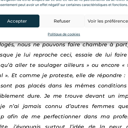
ébarrasser elle promet à plus tard « à midi ou
sentement peut avoir un effet négatif sur certaines caractéristiques et fonctions.
née ce n’est guère facile puisque nous avon
Accepter
Refuser
Voir les préférenc
, par pudeur pour l’enfant, ce n’est donc pas
ur éviter ces désirs chez moi ; soit dans l’i
Politique de cookies
ogés, nous ne pouvons faire chambre à part) 
rsque je lui reproche ceci, essaie de lui fai
 qu’à aller te soulager ailleurs » ou encore «
ul ». Et comme je proteste, elle de répondre 
ne sont pas placés dans les mêmes conditio
rriblement dure. Je me trouve devant un im
je n’ai jamais connu d’autres femmes q
p afin de me perfectionner dans ma profess
e, j’évoquais surtout l’idée de la peur d