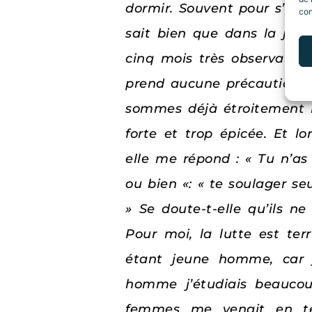
dormir. Souvent pour s’en d
con
sait bien que dans la jour
cinq mois très observateur
prend aucune précaution po
sommes déjà étroitement l
forte et trop épicée. Et lo
elle me répond : « Tu n’as
ou bien «: « te soulager se
» Se doute-t-elle qu’ils 
Pour moi, la lutte est te
étant jeune homme, car 
homme j’étudiais beaucou
femmes me venait en têt