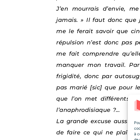
J’en mourrais d’envie, me
jamais. » Il faut donc que
me le ferait savoir que ci
répulsion n’est donc pas pe
me fait comprendre qu’ell
manquer mon travail. Par 
frigidité, donc par autosugg
pas marié [sic] que pour le 
que l’on met différents i
l’anaphrodisiaque ?…
La grande excuse aussi, c’e
Pou
coo
de faire ce qui ne plaît pa
à c
de 