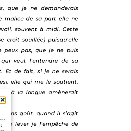
ans, que je ne demanderais
e malice de sa part elle ne
vail, souvent à midi. Cette
 croit souillée) puisqu’elle
e peux pas, que je ne puis
 qui veut l’entendre de sa
. Et de fait, si je ne serais
’est elle qui me le soutient,
 qui à la longue amènerait
, sans goût, quand il s’agit
tir
ant le lever je l’empêche de
nt
son