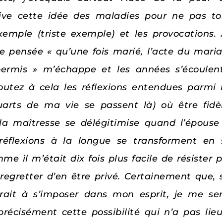
ive cette idée des maladies pour ne pas to
l’exemple (triste exemple) et les provocatio
e pensée « qu’une fois marié, l’acte du mari
permis » m’échappe et les années s’écoulent
utez à cela les réflexions entendues parmi 
-quarts de ma vie se passent là) où être fi
 la maîtresse se délégitimise quand l’épouse
s réflexions à la longue se transforment en 
e il m’était dix fois plus facile de résister 
 à regretter d’en être privé. Certainement que
verait à s’imposer dans mon esprit, je me sen
t précisément cette possibilité qui n’a pas l