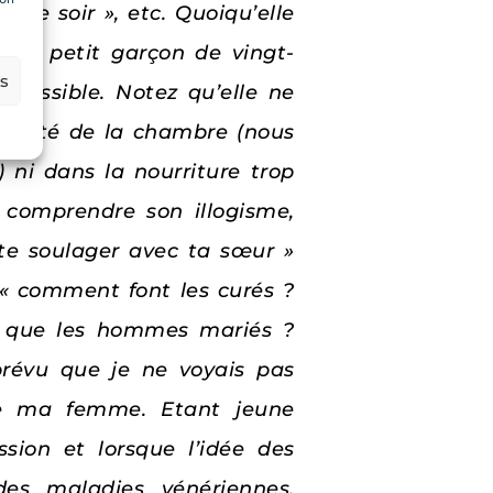
 ce soir », etc. Quoiqu’elle
s un petit garçon de vingt-
es
 possible. Notez qu’elle ne
ntimité de la chambre (nous
ni dans la nourriture trop
re comprendre son illogisme,
 te soulager avec ta sœur »
: « comment font les curés ?
ns que les hommes mariés ?
prévu que je ne voyais pas
ue ma femme. Etant jeune
ion et lorsque l’idée des
es maladies vénériennes.