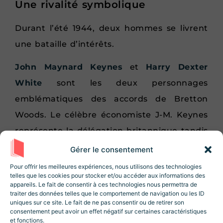
Une rivalité symbolique
Durant l’été 1944, deux hommes se livrent
une bataille d’intérêts.
John Maynard Keynes
et
Harry Dexter
White
sont les deux personnages
emblématiques des accords de Bretton
Woods. Le célèbre économiste J-M. Keynes
représente la délégation britannique tandis
que H. White, assistant au trésor
Gérer le consentement
Rejoignez la Newsletter
américain, représente les États-Unis.
Revue Histoire !
Pour offrir les meilleures expériences, nous utilisons des technologies
telles que les cookies pour stocker et/ou accéder aux informations des
10% de réduction sur la boutique
lors de
appareils. Le fait de consentir à ces technologies nous permettra de
À cette époque l’économiste londonien
votre inscription ! Des articles, des
traiter des données telles que le comportement de navigation ou les ID
ressources et des contenus exclusifs 😃
possède déjà une renommée
uniques sur ce site. Le fait de ne pas consentir ou de retirer son
consentement peut avoir un effet négatif sur certaines caractéristiques
internationale de par ses nombreux
et fonctions.