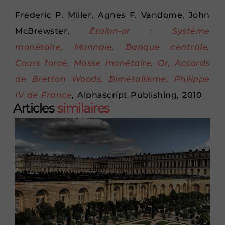
Frederic P. Miller, Agnes F. Vandome, John
McBrewster,
Étalon-or : Système
monétaire, Monnaie, Banque centrale,
Cours forcé, Masse monétaire, Or, Accords
de Bretton Woods, Bimétallisme, Philippe
IV de France
, Alphascript Publishing, 2010
Articles
similaires