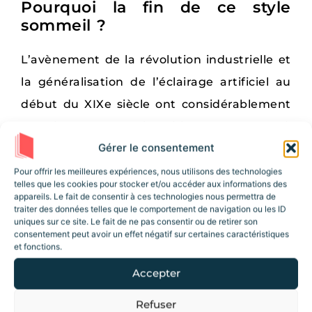
Pourquoi la fin de ce style
sommeil ?
L’avènement de la révolution industrielle et
la généralisation de l’éclairage artificiel au
début du XIXe siècle ont considérablement
contribué à la disparition du sommeil
Gérer le consentement
biphasique.
Pour offrir les meilleures expériences, nous utilisons des technologies
L’éclairage artificiel est devenu plus
telles que les cookies pour stocker et/ou accéder aux informations des
appareils. Le fait de consentir à ces technologies nous permettra de
répandu et plus puissant – il y a d’abord
traiter des données telles que le comportement de navigation ou les ID
uniques sur ce site. Le fait de ne pas consentir ou de retirer son
eu l’éclairage au gaz, puis, bien sûr,
consentement peut avoir un effet négatif sur certaines caractéristiques
l’éclairage électrique vers la fin du siècle.
et fonctions.
En plus de modifier les rythmes circadiens,
Accepter
l’éclairage artificiel a naturellement permis
Refuser