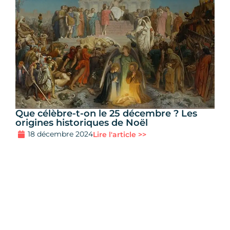
Que célèbre-t-on le 25 décembre ? Les
origines historiques de Noël
18 décembre 2024
Lire l'article >>
Ailleurs sur le
web
!
Résume l'article
avec l'IA
💬 ChatGPT
🧠 Perplexity