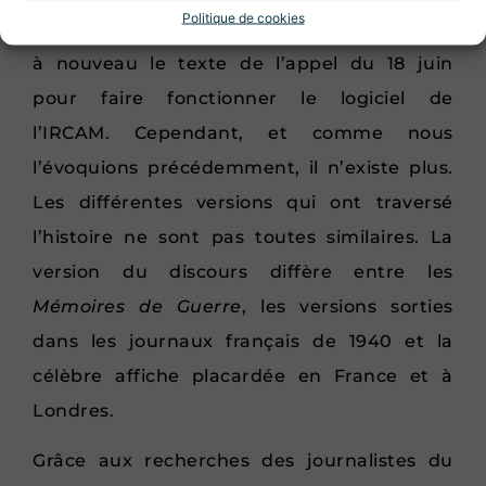
Politique de cookies
Le Monde
doit maintenant réussir à créer
à nouveau le texte de l’appel du 18 juin
pour faire fonctionner le logiciel de
l’IRCAM. Cependant, et comme nous
l’évoquions précédemment, il n’existe plus.
Les différentes versions qui ont traversé
l’histoire ne sont pas toutes similaires. La
version du discours diffère entre les
Mémoires de Guerre
, les versions sorties
dans les journaux français de 1940 et la
célèbre affiche placardée en France et à
Londres.
Grâce aux recherches des journalistes du