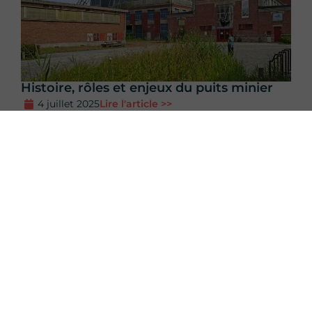
Histoire, rôles et enjeux du puits minier
4 juillet 2025
Lire l'article >>
Ailleurs sur le
web
!
Résume l'article
avec l'IA
💬 ChatGPT
🧠 Perplexity
Augustin Remond