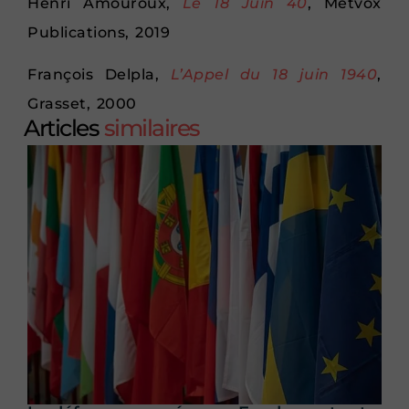
Henri Amouroux,
Le 18 Juin 40
, Metvox
Publications, 2019
François Delpla,
L’Appel du 18 juin 1940
,
Grasset, 2000
Articles
similaires