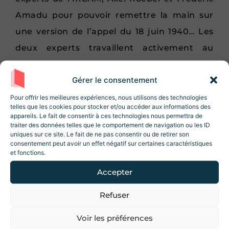
Amadu pour pouvoir remettre la main sur
une version de l’appel du 18 juin 1940… Les
deux experts travaillent activement au
projet
Voice Cloning
, soutenu par l’IRCAM
Gérer le consentement
et la société technologique IRCAM
Amplify
.
Rejoignez la Newsletter
Revue Histoire !
Pour offrir les meilleures expériences, nous utilisons des technologies
Le logiciel développé par l’IRCAM permet
telles que les cookies pour stocker et/ou accéder aux informations des
10% de réduction sur la boutique
lors de
appareils. Le fait de consentir à ces technologies nous permettra de
de
scanner des voix, puis de la
votre inscription ! Des articles, des
traiter des données telles que le comportement de navigation ou les ID
ressources et des contenus exclusifs 😃
uniques sur ce site. Le fait de ne pas consentir ou de retirer son
réemployer pour faire dire d’autres
consentement peut avoir un effet négatif sur certaines caractéristiques
et fonctions.
choses
, mais aussi pour modifier la voix.
Cette technologie existe déjà et est
Accepter
notamment utilisée dans les films. Cela
Refuser
J'accepte les conditions d'utilisations.
permet par exemple de rajeunir la voix
Voir les préférences
d’un acteur, dans le cas d’un
flash back
.
Je m'inscris